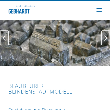
Weiter
1
2
BLAUBEURER
BLINDENSTADTMODELL
Entstehung und Einweihung