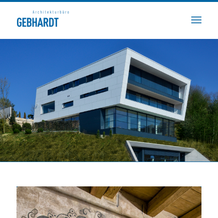
»HÄUSER SIND FÜR MICH WIE MENSCHEN.
WIR MÜSSEN LERNEN, HÄUSER ZU VERSTEHEN,
WENN WIR MIT IHNEN UMGEHEN WOLLEN.«
MARKUS GEBHARDT