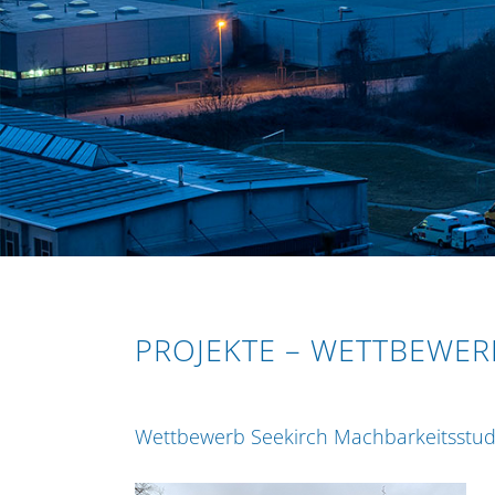
PROJEKTE – WETTBEWE
Wettbewerb Seekirch Machbarkeitsstud